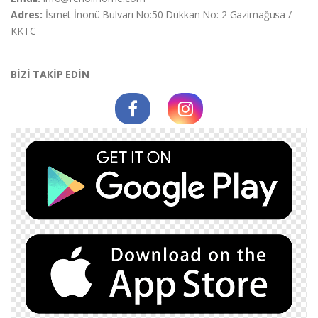
Adres:
İsmet İnonü Bulvarı No:50 Dükkan No: 2 Gazimağusa /
KKTC
BİZİ TAKİP EDİN