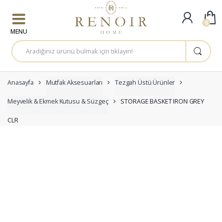
Skip to navigation
Skip to content
0
A
r
a
m
a
:
Anasayfa
Mutfak Aksesuarları
Tezgah Üstü Ürünler
Meyvelik & Ekmek Kutusu & Süzgeç
STORAGE BASKET IRON GREY
CLR