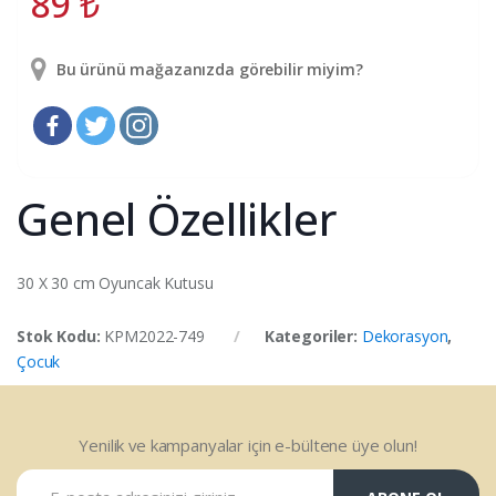
89
₺
Bu ürünü mağazanızda görebilir miyim?
Genel Özellikler
30 X 30 cm Oyuncak Kutusu
Stok Kodu:
KPM2022-749
Kategoriler:
Dekorasyon
,
Çocuk
Yenilik ve kampanyalar için e-bültene üye olun!