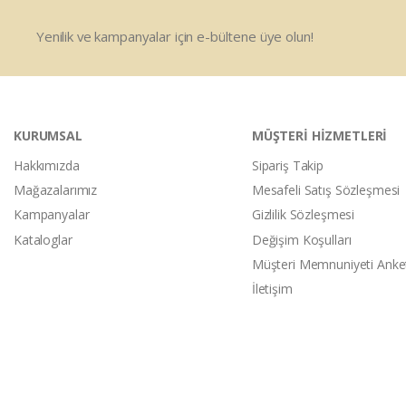
Yenilik ve kampanyalar için e-bültene üye olun!
KURUMSAL
MÜŞTERİ HİZMETLERİ
Hakkımızda
Sipariş Takip
Mağazalarımız
Mesafeli Satış Sözleşmesi
Kampanyalar
Gizlilik Sözleşmesi
Kataloglar
Değişim Koşulları
Müşteri Memnuniyeti Anke
İletişim