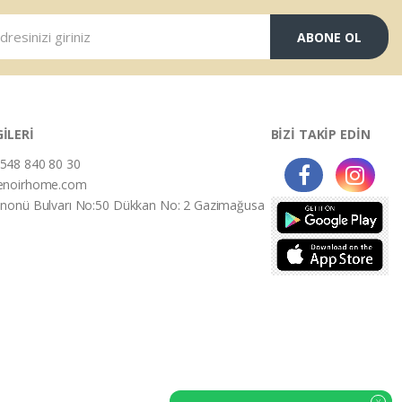
ABONE OL
GİLERİ
BİZİ TAKİP EDİN
548 840 80 30
enoirhome.com
İnonü Bulvarı No:50 Dükkan No: 2 Gazimağusa