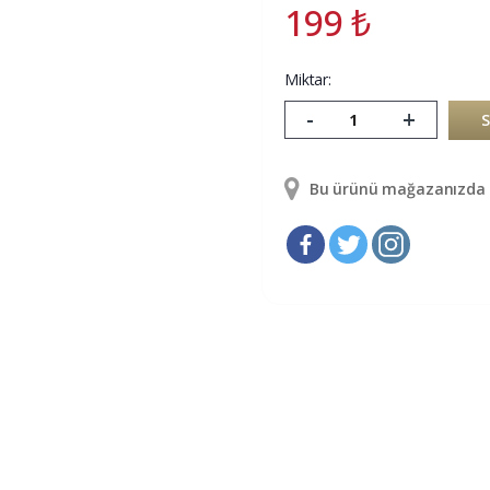
199
₺
Miktar:
-
+
Bu ürünü mağazanızda g