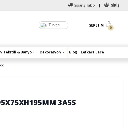
Sipariş Takip
GİRİŞ
Türkçe
SEPETIM
0
Ev Tekstili & Banyo
Dekorasyon
Blog
Lefkara Lace
ASS
95X75XH195MM 3ASS