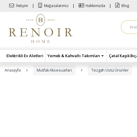
Skip to navigation
Skip to content
İletişim
Mağazalarımız
Hakkımızda
Blog
A
r
a
m
a
:
Elektrikli Ev Aletleri
Yemek & Kahvaltı Takımları
Çatal Kaşık Bı
Anasayfa
Mutfak Aksesuarları
Tezgah Üstü Ürünler