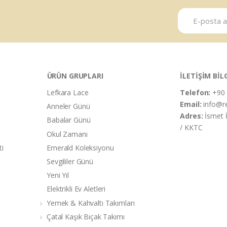
ÜRÜN GRUPLARI
İLETİŞİM BİL
Lefkara Lace
Telefon:
+90 
Email:
info@r
Anneler Günü
Adres:
İsmet 
Babalar Günü
/ KKTC
Okul Zamanı
ti
Emerald Koleksiyonu
Sevgililer Günü
Yeni Yıl
Elektrikli Ev Aletleri
Yemek & Kahvaltı Takımları
Çatal Kaşık Bıçak Takımı