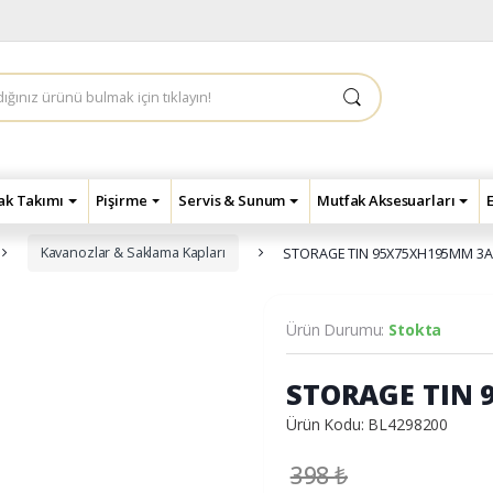
çak Takımı
Pişirme
Servis & Sunum
Mutfak Aksesuarları
Kavanozlar & Saklama Kapları
STORAGE TIN 95X75XH195MM 3
Ürün Durumu:
Stokta
STORAGE TIN 
Ürün Kodu: BL4298200
398
₺