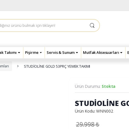
çak Takımı
Pişirme
Servis & Sunum
Mutfak Aksesuarları
ımları
STUDİOLİNE GOLD 53PRÇ YEMEK TAKIMI
Ürün Durumu:
Stokta
STUDİOLİNE G
Ürün Kodu: WNN002
29.998
₺