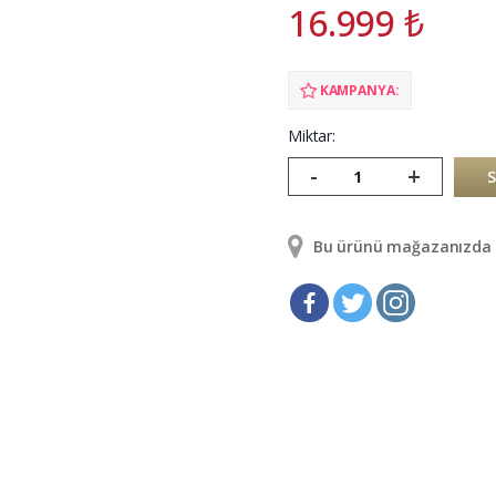
16.999
₺
KAMPANYA:
Miktar:
-
+
Bu ürünü mağazanızda g