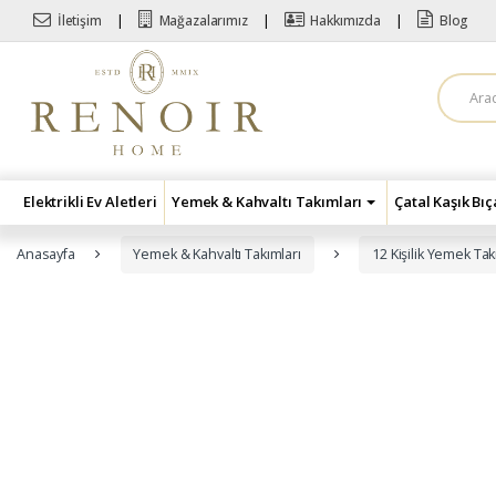
Skip to navigation
Skip to content
İletişim
Mağazalarımız
Hakkımızda
Blog
A
r
a
m
a
:
Elektrikli Ev Aletleri
Yemek & Kahvaltı Takımları
Çatal Kaşık Bı
Anasayfa
Yemek & Kahvaltı Takımları
12 Kişilik Yemek Tak