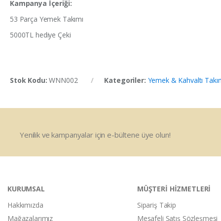
Kampanya İçeriği:
53 Parça Yemek Takımı
5000TL hediye Çeki
Stok Kodu:
WNN002
Kategoriler:
Yemek & Kahvaltı Takım
Yenilik ve kampanyalar için e-bültene üye olun!
KURUMSAL
MÜŞTERİ HİZMETLERİ
Hakkımızda
Sipariş Takip
Mağazalarımız
Mesafeli Satış Sözleşmesi