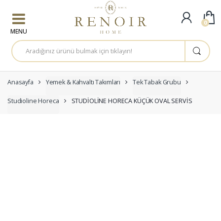
Skip to navigation
Skip to content
0
A
r
a
m
a
:
Anasayfa
Yemek & Kahvaltı Takımları
Tek Tabak Grubu
Studioline Horeca
STUDİOLİNE HORECA KÜÇÜK OVAL SERVİS