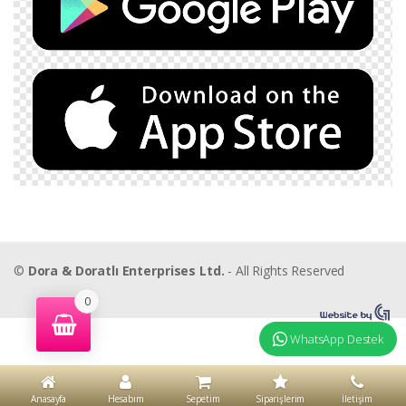
©
Dora & Doratlı Enterprises Ltd.
- All Rights Reserved
0
WhatsApp Destek
Anasayfa
Hesabım
Sepetim
Siparişlerim
İletişim