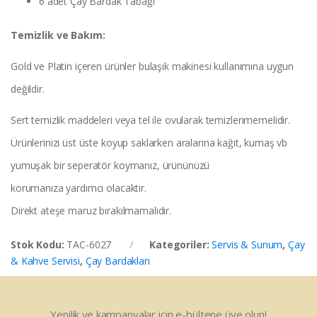
6 adet Çay Bardak Tabağı
Temizlik ve Bakım:
Gold ve Platin içeren ürünler bulaşık makinesi kullanımına uygun
değildir.
Sert temizlik maddeleri veya tel ile ovularak temizlenmemelidir.
Ürünlerinizi üst üste koyup saklarken aralarına kağıt, kumaş vb
yumuşak bir seperatör koymanız, ürününüzü
korumanıza yardımcı olacaktır.
Direkt ateşe maruz bırakılmamalıdır.
Stok Kodu:
TAC-6027
Kategoriler:
Servis & Sunum
,
Çay
& Kahve Servisi
,
Çay Bardakları
Yenilik ve kampanyalar için e-bültene üye olun!