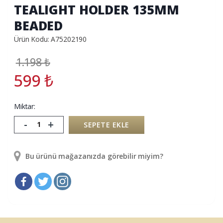
TEALIGHT HOLDER 135MM
BEADED
Ürün Kodu: A75202190
1.198
₺
599
₺
Miktar:
-
+
SEPETE EKLE
Bu ürünü mağazanızda görebilir miyim?