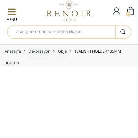
Skip to navigation
Skip to content
0
A
r
a
m
a
:
Anasayfa
Dekorasyon
Obje
TEALIGHT HOLDER 135MM
BEADED