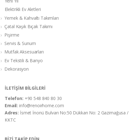
Yeni Yıl
Elektrikli Ev Aletleri
Yemek & Kahvaltı Takımları
Çatal Kaşık Bıçak Takımı
Pişirme
Servis & Sunum
Mutfak Aksesuarları
Ev Tekstili & Banyo
Dekorasyon
İLETİŞİM BİLGİLERİ
Telefon:
+90 548 840 80 30
Email:
info@renoirhome.com
Adres:
İsmet İnonü Bulvarı No:50 Dükkan No: 2 Gazimağusa /
KKTC
BİZİ TAKİP EDİN