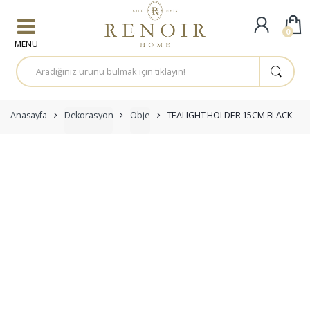
Skip to navigation
Skip to content
0
A
r
a
m
a
:
Anasayfa
Dekorasyon
Obje
TEALIGHT HOLDER 15CM BLACK