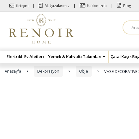
Skip to navigation
Skip to content
İletişim
Mağazalarımız
Hakkımızda
Blog
A
r
a
m
a
:
Elektrikli Ev Aletleri
Yemek & Kahvaltı Takımları
Çatal Kaşık Bı
Anasayfa
Dekorasyon
Obje
VASE DECORATIVE