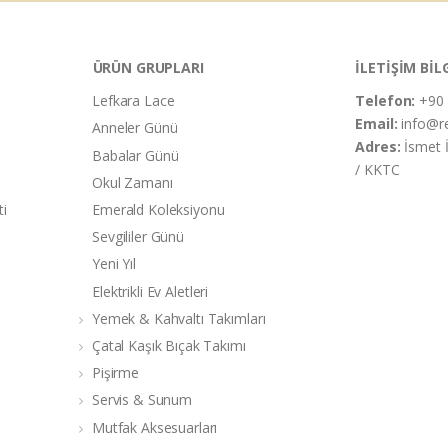
ÜRÜN GRUPLARI
İLETİŞİM BİL
Lefkara Lace
Telefon:
+90 
Email:
info@r
Anneler Günü
Adres:
İsmet 
Babalar Günü
/ KKTC
Okul Zamanı
ti
Emerald Koleksiyonu
Sevgililer Günü
Yeni Yıl
Elektrikli Ev Aletleri
Yemek & Kahvaltı Takımları
Çatal Kaşık Bıçak Takımı
Pişirme
Servis & Sunum
Mutfak Aksesuarları