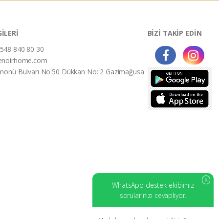
GİLERİ
BİZİ TAKİP EDİN
548 840 80 30
enoirhome.com
İnonü Bulvarı No:50 Dükkan No: 2 Gazimağusa
X
WhatsApp destek ekibimiz
sorularınızı cevaplıyor.