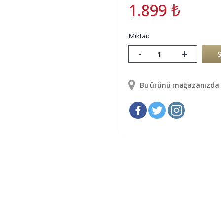
1.899
₺
Miktar:
-
+
Bu ürünü mağazanızda g