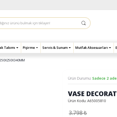
çak Takımı
Pişirme
Servis & Sunum
Mutfak Aksesuarları
 250X250X340MM
Ürün Durumu:
Sadece 2 adet
VASE DECORAT
Ürün Kodu: A65005810
3.798
₺