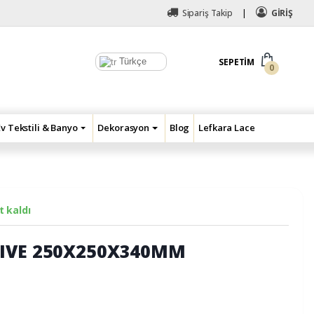
Sipariş Takip
GİRİŞ
Türkçe
SEPETIM
0
Ev Tekstili & Banyo
Dekorasyon
Blog
Lefkara Lace
 kaldı
IVE 250X250X340MM