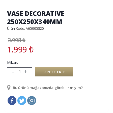
VASE DECORATIVE
250X250X340MM
Ürün Kodu: A65005820
3.998
₺
1.999
₺
Miktar:
-
+
SEPETE EKLE
Bu ürünü mağazanızda görebilir miyim?