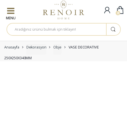
Skip to navigation
Skip to content
0
A
r
a
m
a
:
Anasayfa
Dekorasyon
Obje
VASE DECORATIVE
250X250X340MM