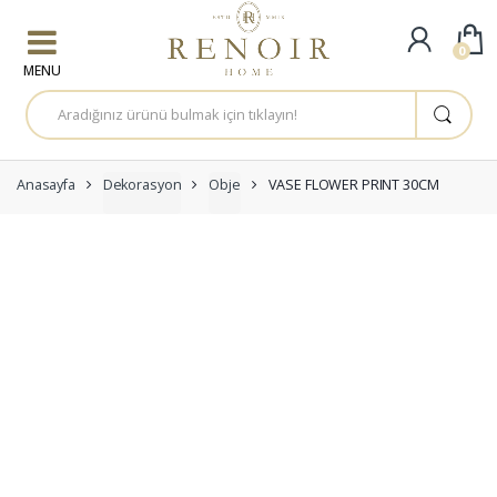
Skip to navigation
Skip to content
0
A
r
a
m
a
:
Anasayfa
Dekorasyon
Obje
VASE FLOWER PRINT 30CM