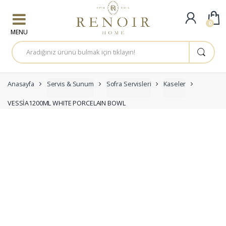
Skip to navigation
Skip to content
0
A
r
a
m
a
:
Anasayfa
Servis & Sunum
Sofra Servisleri
Kaseler
VESSİA1200ML WHITE PORCELAIN BOWL